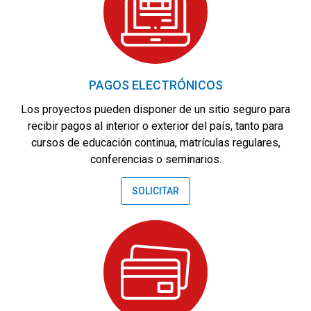
web.
Experiencia
Para que
nuestra web
PAGOS ELECTRÓNICOS
funcione lo
mejor posible
Los proyectos pueden disponer de un sitio seguro para
durante tu
recibir pagos al interior o exterior del país, tanto para
visita. Si
cursos de educación continua, matrículas regulares,
rechaza estas
conferencias o seminarios.
cookies,
algunas
funcionalidades
SOLICITAR
desaparecerán
de la web.