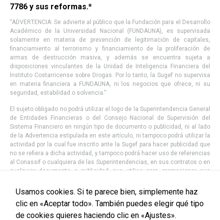
7786 y sus reformas.*
“ADVERTENCIA: Se advierte al público que la Fundación para el Desarrollo
Académico de la Universidad Nacional (FUNDAUNA), es supervisada
solamente en materia de prevención de legitimación de capitales,
financiamiento al terrorismo y financiamiento de la proliferación de
armas de destrucción masiva, y además se encuentra sujeta a
disposiciones vinculantes de la Unidad de Inteligencia Financiera del
Instituto Costarricense sobre Drogas. Por lo tanto, la Sugef no supervisa
en materia financiera a FUNDAUNA, ni los negocios que ofrece, ni su
seguridad, estabilidad o solvencia.”
El sujeto obligado no podrá utilizar el logo de la Superintendencia General
de Entidades Financieras o del Consejo Nacional de Supervisión del
Sistema Financiero en ningún tipo de documento o publicidad, ni al lado
de la Advertencia estipulada en este artículo, ni tampoco podrá utilizar la
actividad por la cual fue inscrito ante la Sugef para hacer publicidad que
no se refiera a dicha actividad, y tampoco podrá hacer uso de referencias
al Conassif o cualquiera de las Superintendencias, en sus contratos o en
cualquier documento o publicidad que utilice para promocionar sus
servicios, salvo lo indicado en el párrafo anterior. La Sugef, en sus
labores habituales de supervisión, velará porque el sujeto inscrito en su
Usamos cookies. Si te parece bien, simplemente haz
publicidad haga uso correcto de la referencia de inscripción, de acuerdo
clic en «Aceptar todo». También puedes elegir qué tipo
con lo establecido en el Reglamento sobre divulgación de información y
de cookies quieres haciendo clic en «Ajustes».
publicidad de productos y servicios financieros.