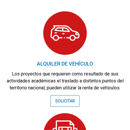
Necesarias
Estas
cookies no
son
opcionales.
Son
necesarias
para que
funcione la
ALQUILER DE VEHÍCULO
web.
Los proyectos que requieren como resultado de sus
actividades académicas el traslado a distintos puntos del
Estadísticas
territorio nacional, pueden utilizar la renta de vehículos.
Para que
podamos
mejorar la
SOLICITAR
funcionalidad
y estructura
de la web, en
base a cómo
se usa la