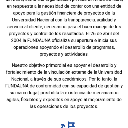
web.
en respuesta a la necesidad de contar con una entidad de
apoyo para la gestión financiera de proyectos de la
Universidad Nacional con la transparencia, agilidad y
Experiencia
servicio al cliente, necesarios para el buen manejo de los
Para que
nuestra web
proyectos y control de los resultados. El 26 de abril del
funcione lo
2004 la FUNDAUNA oficializa su apertura e inicia sus
mejor posible
operaciones apoyando el desarrollo de programas,
durante tu
proyectos y actividades.
visita. Si
rechaza estas
Nuestro objetivo primordial es apoyar el desarrollo y
cookies,
algunas
fortalecimiento de la vinculación externa de la Universidad
funcionalidades
Nacional, a través de sus académicos. Por lo tanto, la
desaparecerán
FUNDAUNA de conformidad con su capacidad de gestión y
de la web.
su marco legal, posibilita la existencia de mecanismos
ágiles, flexibles y expeditos en apoyo al mejoramiento de
las operaciones de los proyectos.