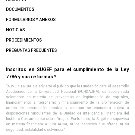
DOCUMENTOS
FORMULARIOS Y ANEXOS
NOTICIAS
PROCEDIMIENTOS
PREGUNTAS FRECUENTES
Inscritos en SUGEF para el cumplimiento de la Ley
7786 y sus reformas.*
“ADVERTENCIA: Se advierte al público que la Fundación para el Desarrollo
Académico de la Universidad Nacional (FUNDAUNA), es supervisada
solamente en materia de prevención de legitimación de capitales,
financiamiento al terrorismo y financiamiento de la proliferación de
armas de destrucción masiva, y además se encuentra sujeta a
disposiciones vinculantes de la Unidad de Inteligencia Financiera del
Instituto Costarricense sobre Drogas. Por lo tanto, la Sugef no supervisa
en materia financiera a FUNDAUNA, ni los negocios que ofrece, ni su
seguridad, estabilidad o solvencia.”