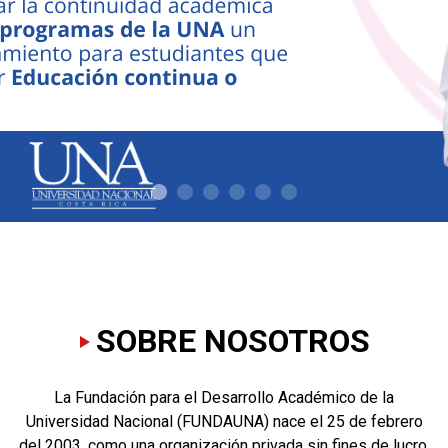
Necesarias
Estas
cookies no
CHAT CON AURORA
son
opcionales.
Son
necesarias
para que
funcione la
web.
Estadísticas
Para que
podamos
SOBRE NOSOTROS
mejorar la
funcionalidad
y estructura
La Fundación para el Desarrollo Académico de la
de la web, en
base a cómo
Universidad Nacional (FUNDAUNA) nace el 25 de febrero
se usa la
del 2003, como una organización privada sin fines de lucro,