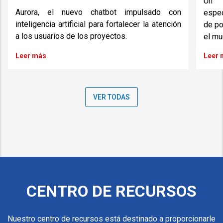
Un c
Aurora, el nuevo chatbot impulsado con
espec
inteligencia artificial para fortalecer la atención
de po
a los usuarios de los proyectos.
el mu
Leer más
Leer 
VER TODAS
CENTRO DE RECURSOS
Nuestro centro de recursos está destinado a proporcionarle